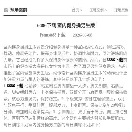
球场案例
>
>
首页
工程案例
球场案例
6686下载 室内健身操男生版
From:6686下载
2026-05-08
室内健身操男生版背景介绍健身操是一种室内运动方式，通过跳跃、
舞动、伸展等动作，提高身体灵活性、协调性和耐力，同时锻炼肌肉
力量。它已经成为许多人保持身体健康的选择。然而，目
6686下载
前
市场上的健身操大多是以女性为主导。为了满足男性健身需求，特别
推出了室内健身操男生版。动作设计室内健身操男生版的动作设计更
加注重力量与肌肉的锻炼。其中包括以下几个经典动作：
1.
6686下载
弓箭步：站立时左脚向前迈一大步，脚尖朝前，右脚后
退，脚尖朝斜后方。上身保持挺直，双臂分开与肩同宽。腰椎保持收
紧，核心力量发力，保持稳定。2. 平板支撑: 俯卧在瑜伽垫上，双手
与双肩平行，手臂伸直，腹部发力，上身挺直。保持此姿势20秒到1
分钟，增加时间逐渐提高。3. 引体向上：双手宽于肩膀，向上拉动身
体，直到下巴达到横杠的高度。这个动作主要锻炼背部和手臂肌肉。
每日训练计划室内健身操男生版的每日训练计划如下：