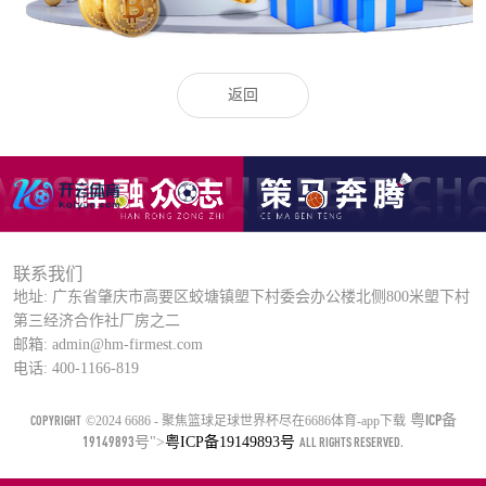
返回
联系我们
地址: 广东省肇庆市高要区蛟塘镇塱下村委会办公楼北侧800米塱下村
第三经济合作社厂房之二
邮箱: admin@hm-firmest.com
电话: 400-1166-819
粤ICP备
COPYRIGHT
©2024 6686 - 聚焦篮球足球世界杯尽在6686体育-app下载
19149893号
">
粤ICP备19149893号
ALL RIGHTS RESERVED.