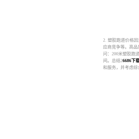
2. 塑胶跑道价
应商竞争等。高品
问：200米塑胶
间。总结2
6686下
和服务，并考虑综