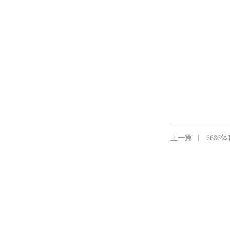
上一篇
丨
668